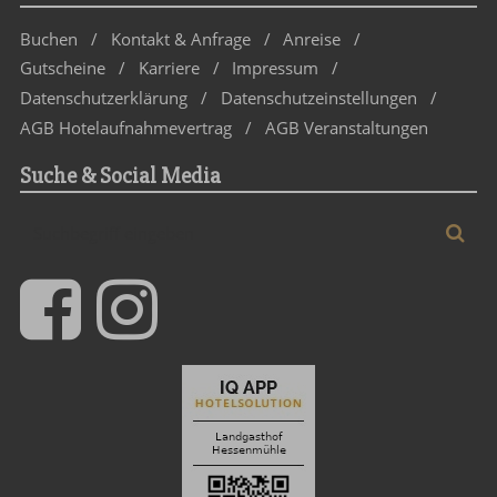
Buchen
Kontakt & Anfrage
Anreise
Gutscheine
Karriere
Impressum
Datenschutzerklärung
Datenschutz­einstellungen
AGB Hotelaufnahmevertrag
AGB Veranstaltungen
Suche & Social Media
Suchbegriff
Suc
eingeben