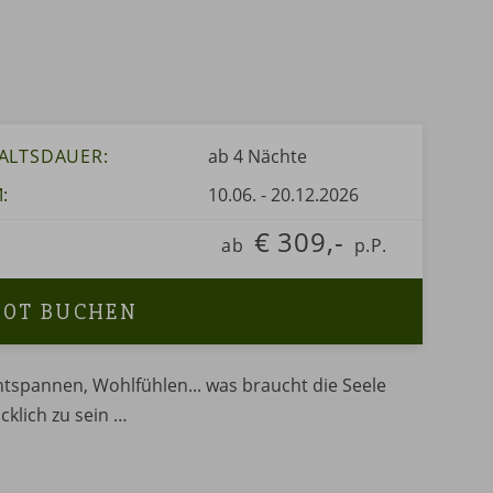
ALTSDAUER:
ab 4
Nächte
M:
10.06.
-
20.12.2026
€ 309,-
ab
p.P.
BOT BUCHEN
tspannen, Wohlfühlen... was braucht die Seele
klich zu sein …