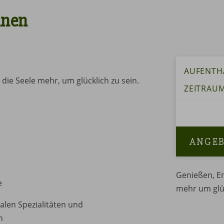
nnen
AUFENTH
die Seele mehr, um glücklich zu sein.
ZEITRAU
ANGE
Genießen, En
e
mehr um glüc
len Spezialitäten und
n