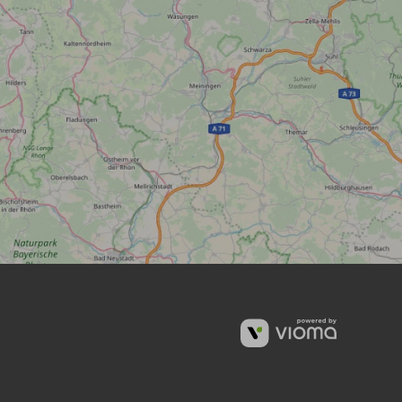
vioma
GmbH