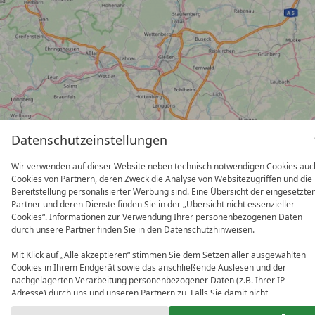
Datenschutzeinstellungen
Wir verwenden auf dieser Website neben technisch notwendigen Cookies auc
Cookies von Partnern, deren Zweck die Analyse von Websitezugriffen und die
Bereitstellung personalisierter Werbung sind. Eine Übersicht der eingesetzte
Partner und deren Dienste finden Sie in der „Übersicht nicht essenzieller
Cookies“. Informationen zur Verwendung Ihrer personenbezogenen Daten
durch unsere Partner finden Sie in den Datenschutzhinweisen.
Mit Klick auf „Alle akzeptieren“ stimmen Sie dem Setzen aller ausgewählten
Partner
Cookies in Ihrem Endgerät sowie das anschließende Auslesen und der
nachgelagerten Verarbeitung personenbezogener Daten (z.B. Ihrer IP-
Adresse) durch uns und unseren Partnern zu. Falls Sie damit nicht
einverstanden sind, klicken Sie bitte auf „Nur essenzielle Cookies“. Eine