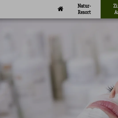
Natur-
Z
Resort
A