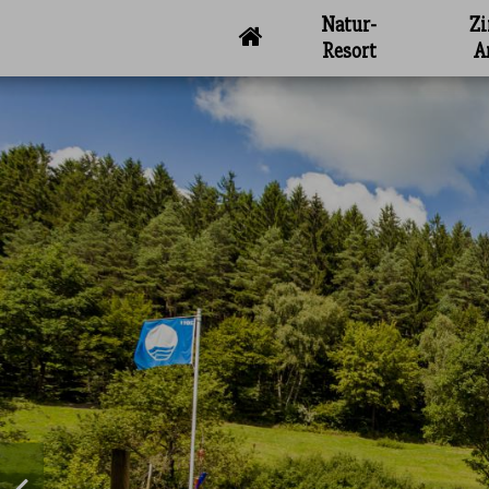
Natur-
Z
Resort
A